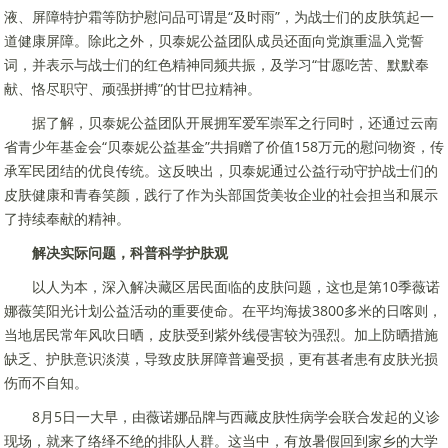
液、屏障特护霜等防护慰问品可谓是“及时雨”，为战士们的皮肤筑起一
道健康屏障。除此之外，贝泰妮公益团队成员还面向党旗重温入党誓
词，并表示与战士们的红色精神同频共振，及学习“甘愿吃苦、默默奉
献、恪尽职守、顽强拼搏”的甘巴拉精神。
据了解，贝泰妮公益团队开展拥军爱军崇军之行同时，还通过云南
省青少年基金会“贝泰妮公益基金”共捐赠了价值158万元的慰问物资，传
承军民团结的优良传统。这反映出，贝泰妮通过公益行动守护战士们的
皮肤健康和青春笑颜，践行了作为头部国货美妆企业的社会担当和展示
了持续奉献的精神。
解决实际问题，科普科学护肤观
以人为本，深入解决藏区居民面临的皮肤问题，这也是第10季薇诺
娜薇笑阳光计划公益活动的重要使命。在平均海拔3800多米的日喀则，
当地居民常年风吹日晒，皮肤受到紫外线侵害较为强烈。加上防晒措施
缺乏、护肤意识淡漠，导致皮肤屏障普遍受损，更有甚者患有皮肤光损
伤而不自知。
8月5日一大早，由薇诺娜品牌与西藏皮肤性病学会联合发起的义诊
现场，就来了络绎不绝的排队人群。这当中，有放暑假回到家乡的大学