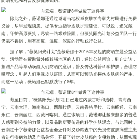
防晒礼包和科普皮肤健康知识。
除此之外，薇诺娜还通过邀请当地权威皮肤学专家为村民进行免费
义诊，尽早发现隐患、提供专业指导皮肤护理建议。可以说，追光藏
南，守护高原薇笑，尽管一路艰难险阻，但薇笑阳光计划公益团队一行
仍毫不畏惧，用有高度、温度、深度的行动践行公益。
据了解，“薇笑阳光计划”是薇诺娜于2016年发起的防晒主题公益活
动。活动旨在帮助紫外线较强地区的人们，通过公益问诊，到户走访，
捐赠产品等举动唤醒人们防晒的意识，普及传达科普科学护肤，合理防
晒理念，引起人们重视皮肤屏障，从而可以预防光损伤皮肤病的产生。
而这一活动，薇诺娜已默默践行了8年。
截至目前，“薇笑阳光计划”项目已走过内蒙古呼和浩特、青海西
宁、云南大理、海南海口、西藏拉萨、云南香格里拉、云南昭通、云南
永仁、云南丽江、西藏日喀则。通过该项目，薇诺娜让越来越多的普通
人感受到公益的力量，以及品牌所要传递的科学护肤观念。与此同时，
云南红十字薇诺娜公益基金会还针对义诊筛查中的光损伤皮肤病重症患
者进行疾病救助及产品关怀，开辟了针对皮肤癌的专项救助，从而实现