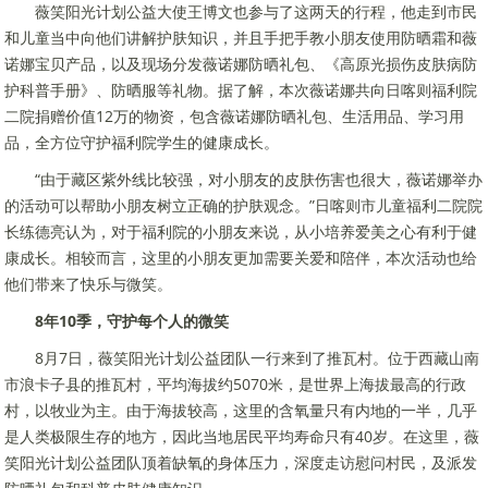
薇笑阳光计划公益大使王博文也参与了这两天的行程，他走到市民
和儿童当中向他们讲解护肤知识，并且手把手教小朋友使用防晒霜和薇
诺娜宝贝产品，以及现场分发薇诺娜防晒礼包、《高原光损伤皮肤病防
护科普手册》、防晒服等礼物。据了解，本次薇诺娜共向日喀则福利院
二院捐赠价值12万的物资，包含薇诺娜防晒礼包、生活用品、学习用
品，全方位守护福利院学生的健康成长。
“由于藏区紫外线比较强，对小朋友的皮肤伤害也很大，薇诺娜举办
的活动可以帮助小朋友树立正确的护肤观念。”日喀则市儿童福利二院院
长练德亮认为，对于福利院的小朋友来说，从小培养爱美之心有利于健
康成长。相较而言，这里的小朋友更加需要关爱和陪伴，本次活动也给
他们带来了快乐与微笑。
8年10季，守护每个人的微笑
8月7日，薇笑阳光计划公益团队一行来到了推瓦村。位于西藏山南
市浪卡子县的推瓦村，平均海拔约5070米，是世界上海拔最高的行政
村，以牧业为主。由于海拔较高，这里的含氧量只有内地的一半，几乎
是人类极限生存的地方，因此当地居民平均寿命只有40岁。在这里，薇
笑阳光计划公益团队顶着缺氧的身体压力，深度走访慰问村民，及派发