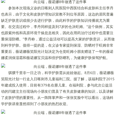
参加本次现场义诊的日喀则人民医院中西医结合科皮肤科主任李丹
也表示，由于文化和皮肤护理知识宣教不到位等原因，这边的居民普遍
缺乏护肤意识或很少去进行护肤，由此科学的护肤知识传播就尤为重
要。在交流过程中，李丹同样提及到7岁的仓决旺姆。“这个病例，其实
也跟紫外线和高原环境干燥息息相关，因此在用药治疗过程中也需要注
重保湿防晒。”李丹称，通过公益活动可以提高大家的护肤意识，从而做
到科学护肤。值得一提的是，在义诊专家提到保湿、防晒对于旺姆非常
重要后，薇诺娜薇笑阳光计划决定为仓觉旺姆小朋友赠送了一年的薇诺
娜柔润保湿霜和薇诺娜宝贝温和倍护防晒乳，为健康护肤保驾护航。
骐骥千里非一日之功，科学护肤需从娃娃做起。8月6日，薇诺娜薇
笑阳光计划一行走入日喀则市儿童福利二院。据了解，该福利院于2015
年建成投入使用，目前有379名在册儿童。在福利院，参与此次公益活
动的闫建汶主任现场向小朋友们普及了有关皮肤健康的知识，以及讲解
了皮肤护理的重要性。从一阵阵掌声和一张张笑脸中可以看出，这场科
学护肤讲座显然得到了小朋友的热烈欢迎。