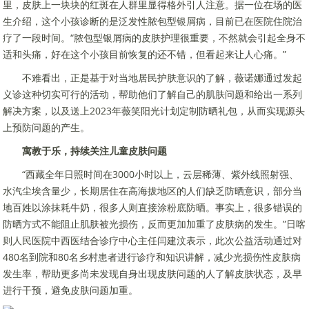
里，皮肤上一块块的红斑在人群里显得格外引人注意。据一位在场的医
生介绍，这个小孩诊断的是泛发性脓包型银屑病，目前已在医院住院治
疗了一段时间。“脓包型银屑病的皮肤护理很重要，不然就会引起全身不
适和头痛，好在这个小孩目前恢复的还不错，但看起来让人心痛。”
不难看出，正是基于对当地居民护肤意识的了解，薇诺娜通过发起
义诊这种切实可行的活动，帮助他们了解自己的肌肤问题和给出一系列
解决方案，以及送上2023年薇笑阳光计划定制防晒礼包，从而实现源头
上预防问题的产生。
寓教于乐，持续关注儿童皮肤问题
“西藏全年日照时间在3000小时以上，云层稀薄、紫外线照射强、
水汽尘埃含量少，长期居住在高海拔地区的人们缺乏防晒意识，部分当
地百姓以涂抹耗牛奶，很多人则直接涂粉底防晒。事实上，很多错误的
防晒方式不能阻止肌肤被光损伤，反而更加加重了皮肤病的发生。”日喀
则人民医院中西医结合诊疗中心主任闫建汶表示，此次公益活动通过对
480名到院和80名乡村患者进行诊疗和知识讲解，减少光损伤性皮肤病
发生率，帮助更多尚未发现自身出现皮肤问题的人了解皮肤状态，及早
进行干预，避免皮肤问题加重。