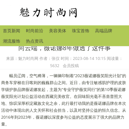
首页新闻
时尚前沿
美容美体
珠宝首饰
高端品牌
潮流服饰
热点资讯
向云端，薇诺娜8年做透了这件事
来源：魅力时尚网 作者：张仪 时间：2023-08-14 10:15 阅读量：
5632 会员投稿
幅员辽阔，空气稀薄，一辆辆印制着“2023薇诺娜薇笑阳光计划”的
商务车穿梭在日喀则的巍巍群山之间。近日，由专注敏感肌护理的皮肤
学级护肤品牌薇诺娜发起，主题为“专业守护薇笑同行”的第10季薇诺娜
薇笑阳光计划公益活动在西藏完美收官。在回味阳光毫不吝啬普照大
地、惊叹深厚积淀藏族文化之余，此行最打动我的是薇诺娜品牌在本次
活动中体现出的人文关怀和社会担当，以及对坚持公益的恒久信念。从
2016年到2023年，薇诺娜以深度参与公益的态度展示了强大的品牌力
量。