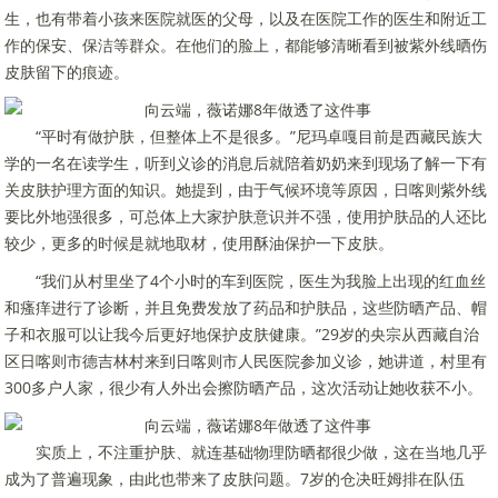
生，也有带着小孩来医院就医的父母，以及在医院工作的医生和附近工
作的保安、保洁等群众。在他们的脸上，都能够清晰看到被紫外线晒伤
皮肤留下的痕迹。
“平时有做护肤，但整体上不是很多。”尼玛卓嘎目前是西藏民族大
学的一名在读学生，听到义诊的消息后就陪着奶奶来到现场了解一下有
关皮肤护理方面的知识。她提到，由于气候环境等原因，日喀则紫外线
要比外地强很多，可总体上大家护肤意识并不强，使用护肤品的人还比
较少，更多的时候是就地取材，使用酥油保护一下皮肤。
“我们从村里坐了4个小时的车到医院，医生为我脸上出现的红血丝
和瘙痒进行了诊断，并且免费发放了药品和护肤品，这些防晒产品、帽
子和衣服可以让我今后更好地保护皮肤健康。”29岁的央宗从西藏自治
区日喀则市德吉林村来到日喀则市人民医院参加义诊，她讲道，村里有
300多户人家，很少有人外出会擦防晒产品，这次活动让她收获不小。
实质上，不注重护肤、就连基础物理防晒都很少做，这在当地几乎
成为了普遍现象，由此也带来了皮肤问题。7岁的仓决旺姆排在队伍