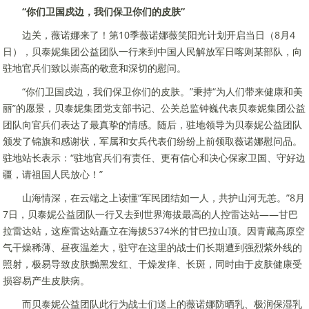
“你们卫国戍边，我们保卫你们的皮肤”
边关，薇诺娜来了！第10季薇诺娜薇笑阳光计划开启当日（8月4
日），贝泰妮集团公益团队一行来到中国人民解放军日喀则某部队，向
驻地官兵们致以崇高的敬意和深切的慰问。
“你们卫国戍边，我们保卫你们的皮肤。”秉持“为人们带来健康和美
丽”的愿景，贝泰妮集团党支部书记、公关总监钟巍代表贝泰妮集团公益
团队向官兵们表达了最真挚的情感。随后，驻地领导为贝泰妮公益团队
颁发了锦旗和感谢状，军属和女兵代表们纷纷上前领取薇诺娜慰问品。
驻地站长表示：“驻地官兵们有责任、更有信心和决心保家卫国、守好边
疆，请祖国人民放心！”
山海情深，在云端之上读懂“军民团结如一人，共护山河无恙。”8月
7日，贝泰妮公益团队一行又去到世界海拔最高的人控雷达站——甘巴
拉雷达站，这座雷达站矗立在海拔5374米的甘巴拉山顶。因青藏高原空
气干燥稀薄、昼夜温差大，驻守在这里的战士们长期遭到强烈紫外线的
照射，极易导致皮肤黝黑发红、干燥发痒、长斑，同时由于皮肤健康受
损容易产生皮肤病。
而贝泰妮公益团队此行为战士们送上的薇诺娜防晒乳、极润保湿乳