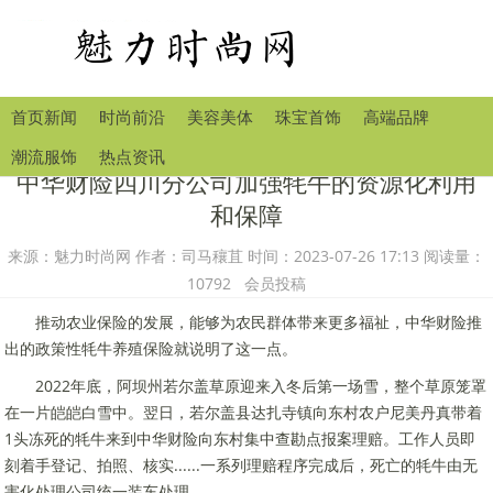
首页新闻
时尚前沿
美容美体
珠宝首饰
高端品牌
潮流服饰
热点资讯
中华财险四川分公司加强牦牛的资源化利用
和保障
来源：魅力时尚网 作者：司马穰苴 时间：2023-07-26 17:13 阅读量：
10792 会员投稿
推动农业保险的发展，能够为农民群体带来更多福祉，中华财险推
出的政策性牦牛养殖保险就说明了这一点。
2022年底，阿坝州若尔盖草原迎来入冬后第一场雪，整个草原笼罩
在一片皑皑白雪中。翌日，若尔盖县达扎寺镇向东村农户尼美丹真带着
1头冻死的牦牛来到中华财险向东村集中查勘点报案理赔。工作人员即
刻着手登记、拍照、核实......一系列理赔程序完成后，死亡的牦牛由无
害化处理公司统一装车处理。