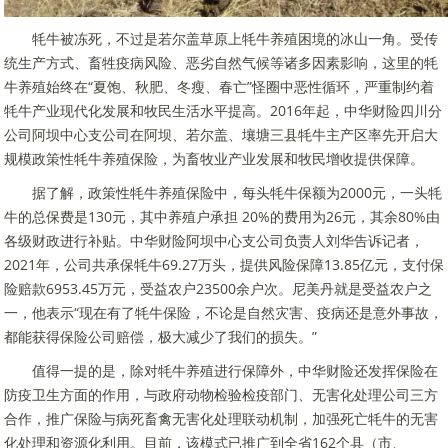
牦牛被冻死，不过是若尔盖草原上牦牛养殖困境的冰山一角。受传
统生产方式、畜牲疫病风险、恶劣自然气候等诸多因素影响，这里的牦
牛养殖始终在“夏饱、秋肥、冬瘦、春亡”怪圈中恶性循环，严重制约着
牦牛产业现代化发展和牧民生活水平提高。2016年起，中华财险四川分
公司阿坝中心支公司在阿坝、若尔盖、壤塘三县牦牛主产区率先开启大
规模政策性牦牛养殖保险，为畜牧业产业发展和牧民增收提供保障。
据了解，政策性牦牛养殖保险中，每头牦牛保额为2000元，一头牦
牛的总保费是130元，其中养殖户承担 20%的费用为26元，其余80%由
各级财政进行补贴。中华财险阿坝中心支公司负责人刘华告诉记者，
2021年，公司共承保牦牛69.27万头，提供风险保障13.85亿元，支付保
险赔款6953.45万元，受益农户23500余户次。尼美丹就是受益农户之
一，他表示“现在有了牦牛保险，不论是自然灾害、疫病还是意外事故，
都能获得保险公司赔偿，极大减少了我们的损失。”
值得一提的是，除对牦牛养殖进行保障外，中华财险还发挥保险在
防疫卫生方面的作用，与政府动物检验检疫部门、无害化处理公司三方
合作，推广保险与病死畜禽无害化处理联动机制，加强死亡牦牛的无害
化处理和资源化利用。目前，该模式已推广到全省162个县（市、