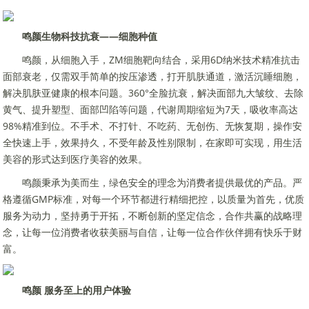
鸣颜
生物科技抗衰
——细胞种值
鸣颜，从细胞入手，ZM细胞靶向结合，采用6D纳米技术精准抗击
面部衰老，仅需双手简单的按压渗透，打开肌肤通道，激活沉睡细胞，
解决肌肤亚健康的根本问题。360°全脸抗衰，解决面部九大皱纹、去除
黄气、提升塑型、面部凹陷等问题，代谢周期缩短为7天，吸收率高达
98%精准到位。不手术、不打针、不吃药、无创伤、无恢复期，操作安
全快速上手，效果持久，不受年龄及性别限制，在家即可实现，用生活
美容的形式达到医疗美容的效果。
鸣颜秉承为美而生，绿色安全的理念为消费者提供最优的产品。严
格遵循GMP标准，对每一个环节都进行精细把控，以质量为首先，优质
服务为动力，坚持勇于开拓，不断创新的坚定信念，合作共赢的战略理
念，让每一位消费者收获美丽与自信，让每一位合作伙伴拥有快乐于财
富。
鸣颜
服务至上的
用户体验