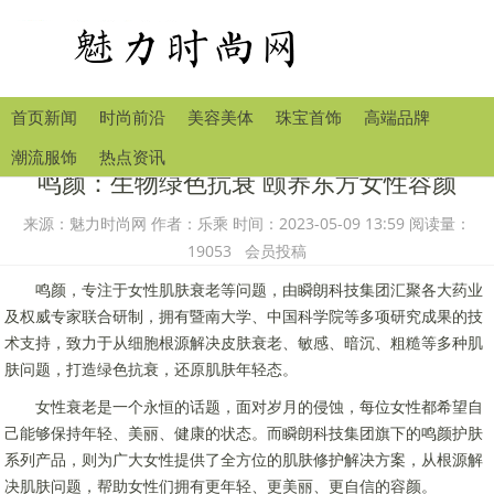
首页新闻
时尚前沿
美容美体
珠宝首饰
高端品牌
潮流服饰
热点资讯
鸣颜：生物绿色抗衰 颐养东方女性容颜
来源：魅力时尚网 作者：乐乘 时间：2023-05-09 13:59 阅读量：
19053 会员投稿
鸣颜，专注于女性肌肤衰老等问题，由瞬朗科技集团汇聚各大药业
及权威专家联合研制，拥有暨南大学、中国科学院等多项研究成果的技
术支持，致力于从细胞根源解决皮肤衰老、敏感、暗沉、粗糙等多种肌
肤问题，打造绿色抗衰，还原肌肤年轻态。
女性衰老是一个永恒的话题，面对岁月的侵蚀，每位女性都希望自
己能够保持年轻、美丽、健康的状态。而瞬朗科技集团旗下的鸣颜护肤
系列产品，则为广大女性提供了全方位的肌肤修护解决方案，从根源解
决肌肤问题，帮助女性们拥有更年轻、更美丽、更自信的容颜。