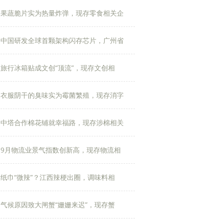
果蔬脆片实为热量炸弹，现存零食相关企
中国研发全球首颗架构闪存芯片，广州省
旅行冰箱贴成文创“顶流”，现存文创相
衣服阴干的臭味实为霉菌繁殖，现存消字
中塔合作棉花铺就幸福路，现存涉棉相关
9月物流业景气指数创新高，现存物流相
纸巾“微辣”？江西辣梗出圈，调味料相
气候原因致大闸蟹“姗姗来迟”，现存蟹