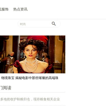
流服饰
热点资讯
翎境珠宝 揭秘电影中那些璀璨的高端珠
门阅读
多地抢收护秋粮归仓，现存粮食相关企业