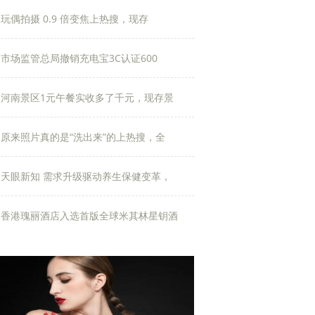
玩偶拍摄 0.9 倍变焦上热搜，现存
市场监管总局撤销充电宝3C认证600
河南景区1元午餐实收多了千元，现存景
原来照片真的是“洗出来”的上热搜，全
天眼新知 需求升级驱动养生保健变革，
香港瑰丽酒店入选首版全球米其林星钥酒