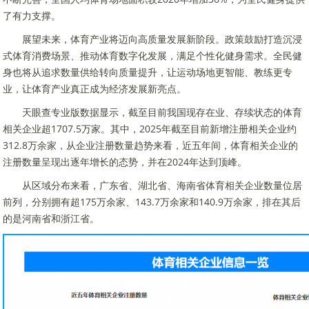
了有力支撑。
展望未来，体育产业将迈向高质量发展新阶段。政策鼓励打造沉浸
式体育消费场景、推动体育数字化发展，满足个性化健身需求。全民健
身也将从追求数量供给转向质量提升，让运动场地更智能、教练更专
业，让体育产业真正成为经济发展新亮点。
天眼查专业版数据显示，截至目前我国现存在业、存续状态的体育
相关企业超1707.5万家。其中，2025年截至目前新增注册相关企业约
312.8万余家，从企业注册数量趋势来看，近五年间，体育相关企业的
注册数量呈现出逐年增长的态势，并在2024年达到顶峰。
从区域分布来看，广东省、湖北省、海南省体育相关企业数量位居
前列，分别拥有超175万余家、143.7万余家和140.9万余家，排在其后
的是河南省和浙江省。