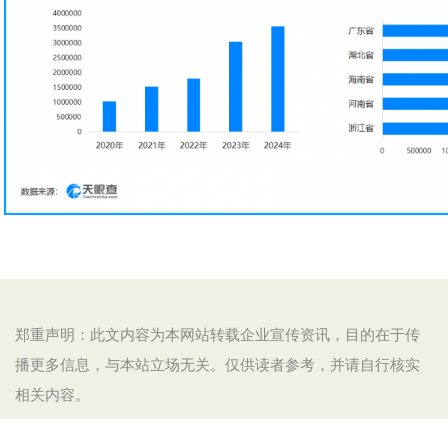
郑重声明：此文内容为本网站转载企业宣传资讯，目的在于传
播更多信息，与本站立场无关。仅供读者参考，并请自行核实
相关内容。