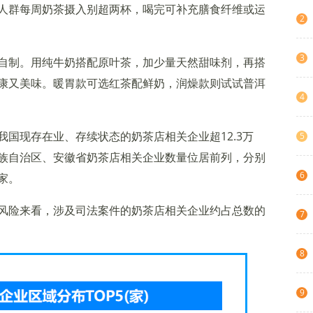
人群每周奶茶摄入别超两杯，喝完可补充膳食纤维或运
2
3
自制。用纯牛奶搭配原叶茶，加少量天然甜味剂，再搭
康又美味。暖胃款可选红茶配鲜奶，润燥款则试试普洱
4
国现存在业、存续状态的奶茶店相关企业超12.3万
5
族自治区、安徽省奶茶店相关企业数量位居前列，分别
6
余家。
风险来看，涉及司法案件的奶茶店相关企业约占总数的
7
8
9