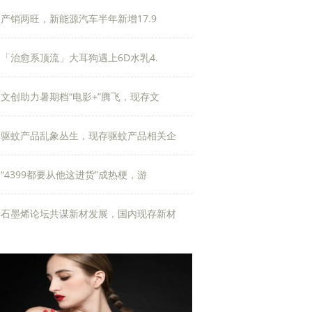
产销两旺，新能源汽车半年新增17.9
「治愈系顶流」大耳狗遇上6D水乳4.
文创助力暑期档“电影+”腾飞，现存文
驱蚊产品乱象丛生，现存驱蚊产品相关企
“4399都要从他这进货”成热梗，游
石墨烯论坛共谋新材发展，国内现存新材