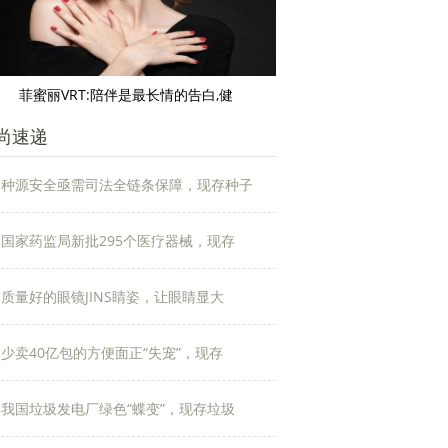
菲蜜丽VRT:陪伴是最长情的告白,健
尚速递
种源安全亟需司法全链条保障，现存种子
国家药监局新批295个医疗器械，现存
质量好的眼镜JINS睛姿，让眼睛显大
少卖40亿包的方便面正“失宠”，现存
我国垃圾发电厂绿色“蝶变”，现存垃圾