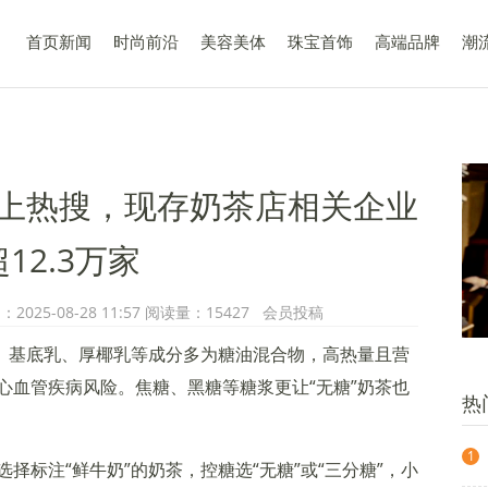
首页新闻
时尚前沿
美容美体
珠宝首饰
高端品牌
潮
上热搜，现存奶茶店相关企业
超12.3万家
25-08-28 11:57 阅读量：15427 会员投稿
末、基底乳、厚椰乳等成分多为糖油混合物，高热量且营
心血管疾病风险。焦糖、黑糖等糖浆更让“无糖”奶茶也
热
1
择标注“鲜牛奶”的奶茶，控糖选“无糖”或“三分糖”，小