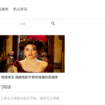
流服饰
热点资讯
翎境珠宝 揭秘电影中那些璀璨的高端珠
门阅读
上海无人驾驶出租车开跑，现存无人驾驶