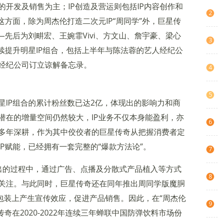
开发及销售为主；IP创造及营运则包括IP内容创作和
2
这方面，除为周杰伦打造二次元IP“周同学”外，巨星传
—先后为刘畊宏、王婉霏Vivi、方文山、詹宇豪、梁心
3
续提升明星IP组合，包括上半年与陈法蓉的艺人经纪公
经纪公司订立谅解备忘录。
4
5
星IP组合的累计粉丝数已达2亿，体现出的影响力和商
潜在的增量空间仍然较大，IP业务不仅本身能盈利，亦
6
多年深耕，作为其中佼佼者的巨星传奇从把握消费者定
P赋能，已经拥有一套完整的“爆款方法论”。
7
出的过程中，通过广告、点播及分散式产品植入等方式
8
关注。与此同时，巨星传奇还在同年推出周同学版魔胴
包装上产生宣传效应，促进产品销售。因此，在“周杰伦
9
传奇在2020-2022年连续三年蝉联中国防弹饮料市场份