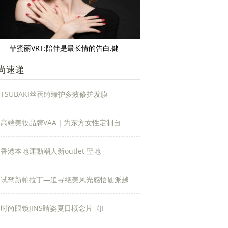
菲蜜丽VRT:陪伴是最长情的告白,健
尚速递
TSUBAKI丝蓓绮臻护多效修护发膜
高端美妆品牌VAA｜为东方女性定制自
香港本地運動潮人新outlet 聖地
试驾新帕拉丁—追寻绝美风光感悟硬派越
时尚眼镜JINS睛姿夏日概念片《JI