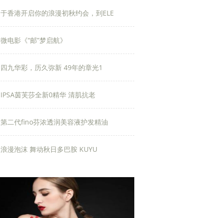
于香港开启你的浪漫初秋约会，到ELE
微电影《“邮”梦启航》
四九华彩，历久弥新 49年的章光1
IPSA茵芙莎全新0精华 清肌抗老
第二代fino芬浓透润美容液护发精油
浪漫泡沫 舞动秋日多巴胺 KUYU