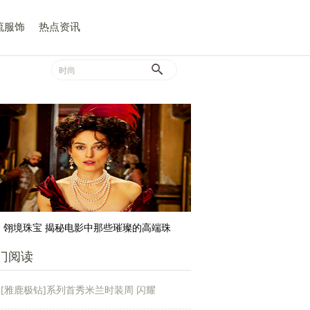
流服饰
热点资讯
翎境珠宝 揭秘电影中那些璀璨的高端珠
门阅读
[雅鹿极钻]系列首秀米兰时装周 闪耀